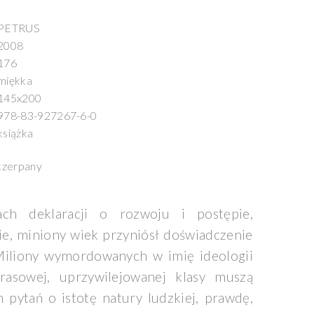
PETRUS
2008
176
miękka
145x200
978-83-927267-6-0
książka
czerpany
ach deklaracji o rozwoju i postępie,
e, miniony wiek przyniósł doświadczenie
Miliony wymordowanych w imię ideologii
 rasowej, uprzywilejowanej klasy muszą
 pytań o istotę natury ludzkiej, prawdę,