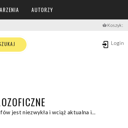
ARZENIA
AUTORZY
Koszyk:
S
Z
U
K
A
J
Login
SZUKAJ
LOZOFICZNE
ów jest niezwykła i wciąż aktualna i...