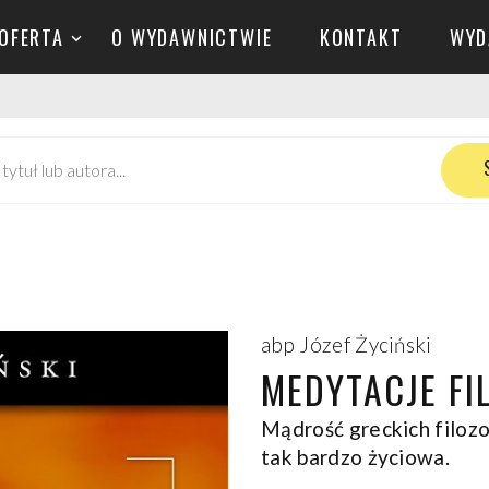
OFERTA
O WYDAWNICTWIE
KONTAKT
WYD
abp Józef Życiński
MEDYTACJE FI
Mądrość greckich filozof
tak bardzo życiowa.