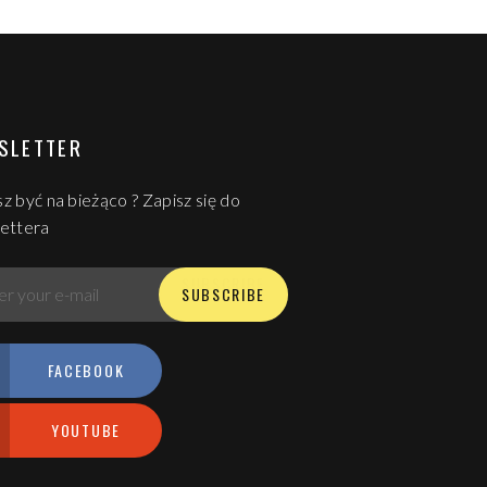
SLETTER
z być na bieżąco ? Zapisz się do
ettera
S
U
B
S
C
R
I
B
E
SUBSCRIBE
FACEBOOK
YOUTUBE