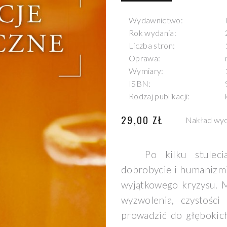
Wydawnictwo:
Rok wydania:
Liczba stron:
Oprawa:
Wymiary:
ISBN:
Rodzaj publikacji:
29,00 ZŁ
Nakład wy
Po kilku stuleci
dobrobycie i humanizmi
wyjątkowego kryzysu. 
wyzwolenia, czystości
prowadzić do głębokich