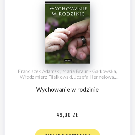
Franciszek Adamski, Maria Braun - Gałkowska,
Włodzimierz Fijałkowski, Józefa Hennelowa,
Wanda Półtawska, Elżbieta Sujak
Wychowanie w rodzinie
49,00 ZŁ