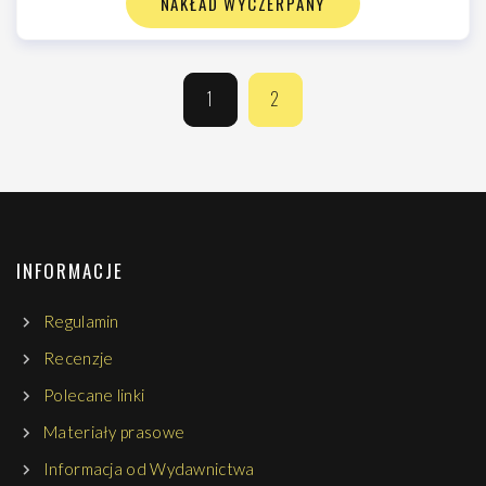
NAKŁAD WYCZERPANY
1
2
INFORMACJE
Regulamin
Recenzje
Polecane linki
Materiały prasowe
Informacja od Wydawnictwa