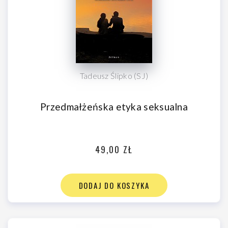
Tadeusz Ślipko (SJ)
Przedmałżeńska etyka seksualna
49,00 ZŁ
DODAJ DO KOSZYKA