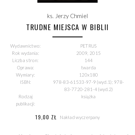
ks. Jerzy Chmiel
TRUDNE MIEJSCA W BIBLII
Wydawnictwo:
PETRUS
Rok wydania:
2009, 2015
Liczba stron:
144
Oprawa:
twarda
Wymiary:
120x180
ISBN:
978-83-61533-97-9 (wyd.1); 978-
83-7720-281-4 (wyd.2)
Rodzaj
książka
publikacji:
19,00 ZŁ
Nakład wyczerpany