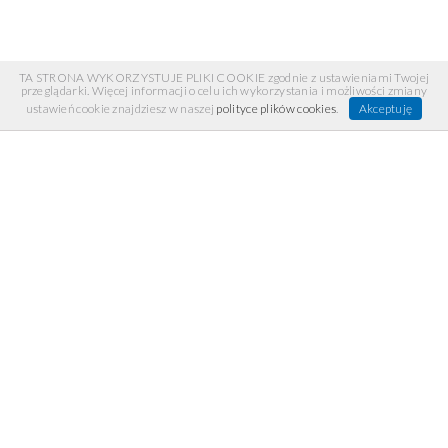
TA STRONA WYKORZYSTUJE PLIKI COOKIE zgodnie z ustawieniami Twojej
przeglądarki. Więcej informacji o celu ich wykorzystania i możliwości zmiany
ustawień cookie znajdziesz w naszej
polityce plików cookies
.
Akceptuję
INFORMACJE
Regulamin
Recenzje
Polecane linki
Materiały prasowe
Informacja od Wydawnictwa