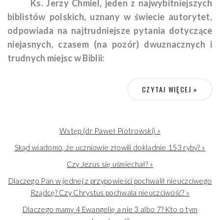
Ks. Jerzy Chmiel, jeden z najwybitniejszych
biblistów polskich, uznany w świecie autorytet,
odpowiada na najtrudniejsze pytania dotyczące
niejasnych, czasem (na pozór) dwuznacznych i
trudnych miejsc w Biblii:
czy Bóg bardziej będzie miłosierny czy
CZYTAJ WIĘCEJ »
sprawiedliwy?
jak pogodzić miłość Boga do człowieka z Jego
okrutnością, kiedy „topi” w Morzu Czerwonym armię
Wstęp (dr Paweł Piotrowski) »
Faraona albo „morduje” Filistynów z rąk Jozuego?
Skąd wiadomo, że uczniowie złowili dokladnie 153 ryby? »
Ludzi,
Bogu ducha winnych
…
Czy Jezus się uśmiechał? »
czy zmartwychwstanie to wskrzeszenie ciała? A
Dlaczego Pan w jednej z przypowieści pochwalił nieuczciwego
może reanimacja trupów?
Rządcę? Czy Chrystus pochwala nieuczciwość? »
dlaczego Bóg stwarzał świat w 6 dni? Przecież jest
Bogiem i mógł go stworzyć jedną myślą? Nie musiał
Dlaczego mamy 4 Ewangelię a nie 3 albo 7? Kto o tym