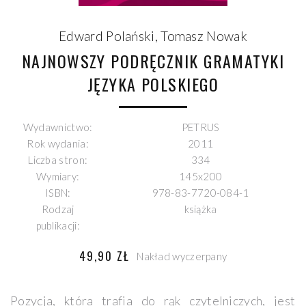
Edward Polański
,
Tomasz Nowak
NAJNOWSZY PODRĘCZNIK GRAMATYKI
JĘZYKA POLSKIEGO
Wydawnictwo:
PETRUS
Rok wydania:
2011
Liczba stron:
334
Wymiary:
145x200
ISBN:
978-83-7720-084-1
Rodzaj
książka
publikacji:
49,90 ZŁ
Nakład wyczerpany
Pozycja, która trafia do rąk czytelniczych, jest