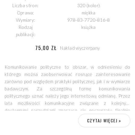
Liczba stron:
320 (kolor)
Oprawa:
miękka
Wymiary:
978-83-7720-816-8
Rodzaj
książka
publikacji:
75,00 ZŁ
Nakład wyczerpany
Komunikowanie polityczne to obszar, w odniesieniu do
którego można zaobserwować rosnące zainteresowanie
zarówno pod względem praktyki politycznej, jak i w wymiarze
badawczym. Za szczególną formę komunikowania
politycznego uznać należy jego internetową odmianę. Przez
lata możliwości komunikacyjne związane z kolejnymi
dostępnymi narzędziami znacząco się poszerzały, finalnie
***********
prowadząc do regularnego korzystania z serwisów
CZYTAJ WIĘCEJ »
społecznościowych przez podmioty polityczne na wszystkich
Publikacja jest pracą przemyślaną, w syntetyczny i logiczny
szczeblach działalności: międzynarodowym, ogólnokrajowym i
sposób zaprezentowane są najważniejsze zagadnienia