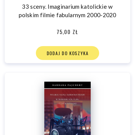
33 sceny. Imaginarium katolickie w
Praca z jednej strony pokazuje, w jaki sposób sztaby
wyborcze korzystają z dostępnych narzędzi, z drugiej jest
polskim filmie fabularnym 2000-2020
swego rodzaju oceną kierunków komunikacji realizowanych
za pośrednictwem tych narzędzi.
75,00 ZŁ
Prof. dr hab. Dariusz Tworzydło
DODAJ DO KOSZYKA