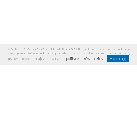
TA STRONA WYKORZYSTUJE PLIKI COOKIE zgodnie z ustawieniami Twojej
przeglądarki. Więcej informacji o celu ich wykorzystania i możliwości zmiany
ustawień cookie znajdziesz w naszej
polityce plików cookies
.
Akceptuję
INFORMACJE
Regulamin
Recenzje
Polecane linki
Materiały prasowe