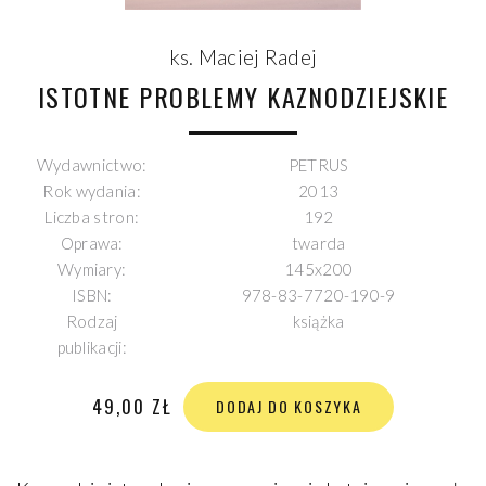
ks. Maciej Radej
ISTOTNE PROBLEMY KAZNODZIEJSKIE
Wydawnictwo:
PETRUS
Rok wydania:
2013
Liczba stron:
192
Oprawa:
twarda
Wymiary:
145x200
ISBN:
978-83-7720-190-9
Rodzaj
książka
publikacji:
49,00 ZŁ
DODAJ DO KOSZYKA