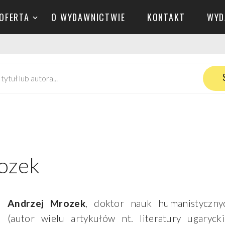
OFERTA
O WYDAWNICTWIE
KONTAKT
WYD
ozek
Andrzej Mrozek
, doktor nauk humanistycznych
(autor wielu artykułów nt. literatury ugaryck