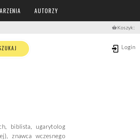
ARZENIA
AUTORZY
Koszyk:
S
Z
U
K
A
J
Login
SZUKAJ
, biblista, ugarytolog
iej), znawca wczesnego