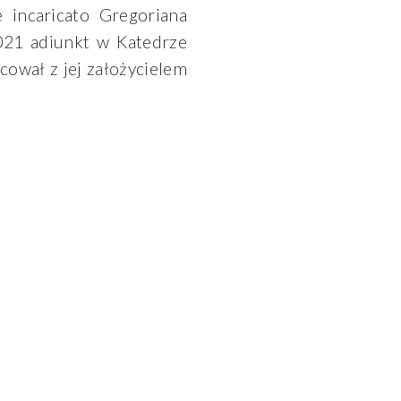
e incaricato Gregoriana
021 adiunkt w Katedrze
ował z jej założycielem