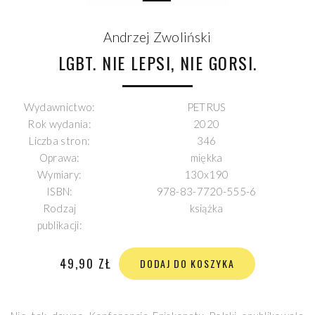
Andrzej Zwoliński
LGBT. NIE LEPSI, NIE GORSI.
Wydawnictwo:
PETRUS
Rok wydania:
2020
Liczba stron:
346
Oprawa:
miękka
Wymiary:
130x190
ISBN:
978-83-7720-555-6
Rodzaj
książka
publikacji:
49,90 ZŁ
DODAJ DO KOSZYKA