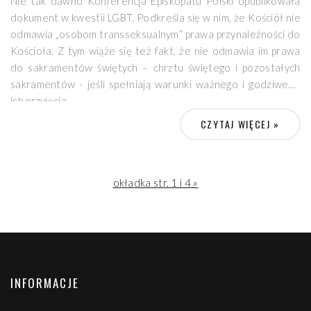
Nie tak dawno Konferencja Episkopatu Polski opublikowała
dokument w kwestii LGBT. Podkreśla się w nim, że Kościół nie
odmawia „osobom transseksualnym” prawa przynależności do
Kościoła. Z tym wiąże się też fakt, że nie odmawia im prawa
do sakramentów świętych – chrztu świętego i pozostałych
sakramentów - jeśli spełniają warunki ważnego i godziwego
ich przyjęcia.
Debata nad LGBT najczęściej sprowadza się do
CZYTAJ WIĘCEJ »
ideologicznego rozumienia tego złożonego terminu. Pomija
się kwestię osób, wezwanych do dojrzewania i rozwoju w
duchu chrześcijańskim, w ramach Kościoła. Aby można było
wspomagać osoby LGBT+ w ich duchowym rozwoju, trzeba
okładka str. 1 i 4 »
zapoznać się z szeroką panoramą problemów
psychologicznych, anatomicznych, kulturowych, społecznych,
a nawet politycznych, związanych z orientacją seksualną. Brak
osobowego spojrzenia na LGBT, sprowadzenia tej
rzeczywistości do techniki i sloganowych pojęć, rodzi
uproszczone sądy, postawy i działania. A oni dalej są osobami,
INFORMACJE
oczekującymi - często bezskutecznie – pomocy, „nie lepsi i nie
gorsi” niż reszta społeczności…