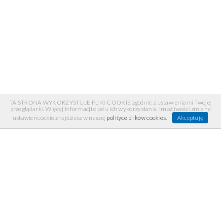
TA STRONA WYKORZYSTUJE PLIKI COOKIE zgodnie z ustawieniami Twojej
przeglądarki. Więcej informacji o celu ich wykorzystania i możliwości zmiany
ustawień cookie znajdziesz w naszej
polityce plików cookies
.
Akceptuję
INFORMACJE
Regulamin
Recenzje