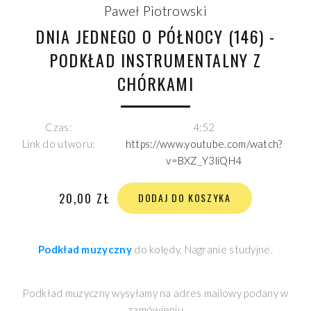
Paweł Piotrowski
DNIA JEDNEGO O PÓŁNOCY (146) -
PODKŁAD INSTRUMENTALNY Z
CHÓRKAMI
Czas:
4:52
Link do utworu:
https://www.youtube.com/watch?
v=BXZ_Y3liQH4
20,00 ZŁ
DODAJ DO KOSZYKA
Podkład muzyczny
do kolędy. Nagranie studyjne.
Podkład muzyczny wysyłamy na adres mailowy podany w
zamówieniu