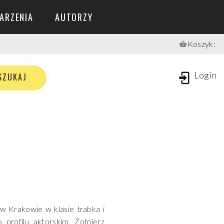
ARZENIA
AUTORZY
Koszyk:
S
Z
U
K
A
J
Login
SZUKAJ
 w Krakowie w klasie trabka i
 profilu aktorskim. Żołnierz