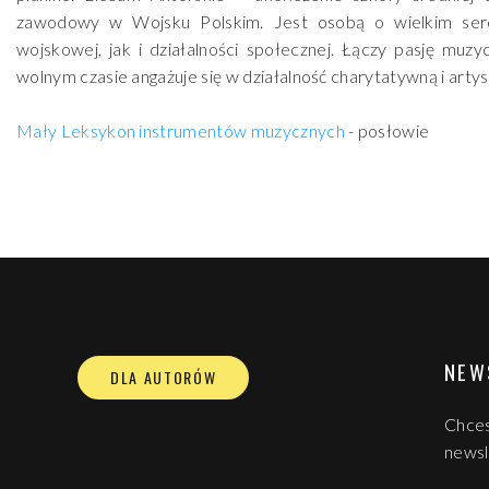
zawodowy w Wojsku Polskim. Jest osobą o wielkim ser
wojskowej, jak i działalności społecznej. Łączy pasję mu
wolnym czasie angażuje się w działalność charytatywną i arty
Mały Leksykon instrumentów muzycznych
- posłowie
NEW
DLA AUTORÓW
Chces
newsl