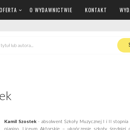
OFERTA
O WYDAWNICTWIE
KONTAKT
WYD
tek
Kamil Szostek
- absolwent Szkoły Muzycznej I i II stopnia
pianino. Liceum Aktorskie – ukończenie szkoły średniej o