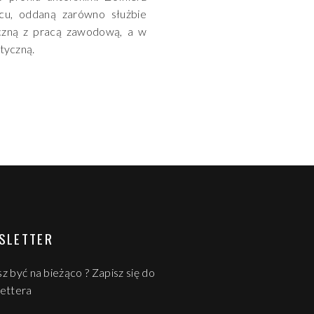
cu, oddaną zarówno służbie
zyczną z pracą zawodową, a w
styczną.
SLETTER
z być na bieżąco ? Zapisz się do
ettera